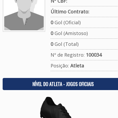
Nº CBF:
Último Contrato:
0
Gol (Oficial)
0
Gol (Amistoso)
0
Gol (Total)
Nº de Registro:
100034
Posição:
Atleta
NÍVEL DO ATLETA - JOGOS OFICIAIS