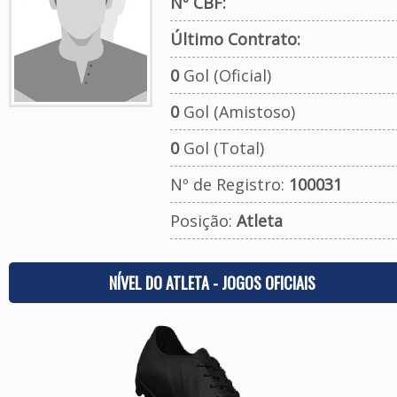
Nº CBF:
Último Contrato:
0
Gol (Oficial)
0
Gol (Amistoso)
0
Gol (Total)
Nº de Registro:
100031
Posição:
Atleta
NÍVEL DO ATLETA - JOGOS OFICIAIS