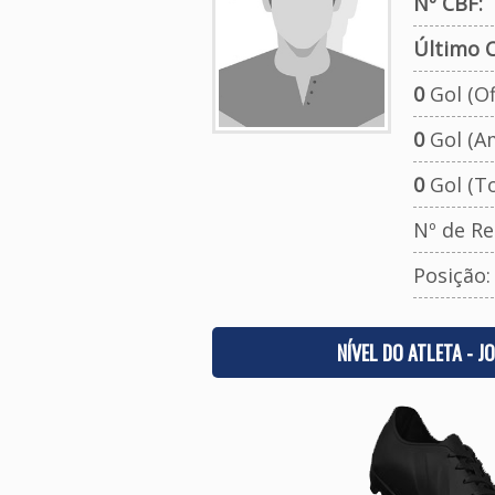
Nº CBF:
Último C
0
Gol (Ofi
0
Gol (A
0
Gol (To
Nº de Re
Posição
NÍVEL DO ATLETA - J