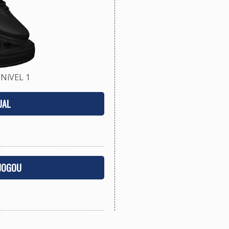
NíVEL 1
UAL
 JOGOU