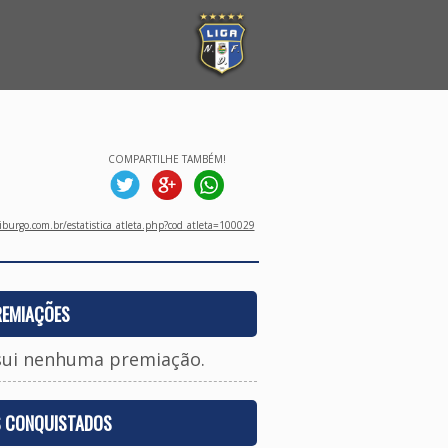
COMPARTILHE TAMBÉM!
burgo.com.br/estatistica_atleta.php?cod_atleta=100029
REMIAÇÕES
sui nenhuma premiação.
S CONQUISTADOS