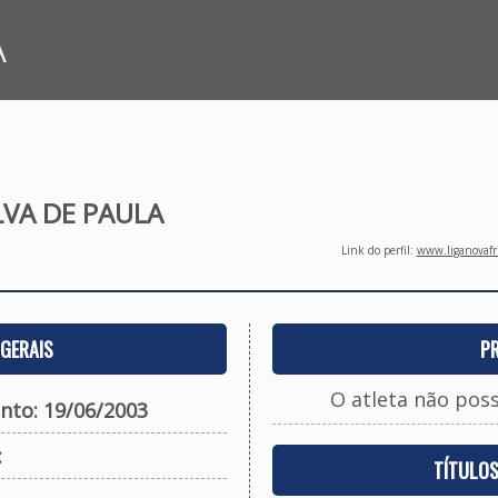
A
LVA DE PAULA
Link do perfil:
www.liganovafri
GERAIS
P
O atleta não pos
nto: 19/06/2003
:
TÍTULO