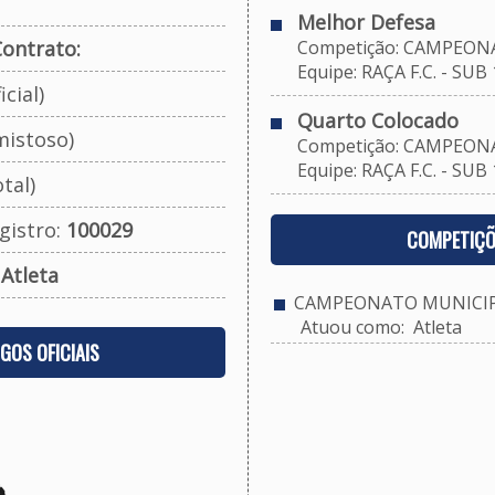
Melhor Defesa
ontrato:
Competição: CAMPEONAT
Equipe: RAÇA F.C. - SUB 
cial)
Quarto Colocado
mistoso)
Competição: CAMPEONAT
Equipe: RAÇA F.C. - SUB 
tal)
gistro:
100029
COMPETIÇÕ
:
Atleta
CAMPEONATO MUNICIPAL
Atuou como: Atleta
OGOS OFICIAIS