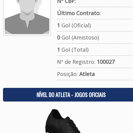
Nº CBF:
Último Contrato:
1
Gol (Oficial)
0
Gol (Amistoso)
1
Gol (Total)
Nº de Registro:
100027
Posição:
Atleta
NÍVEL DO ATLETA - JOGOS OFICIAIS