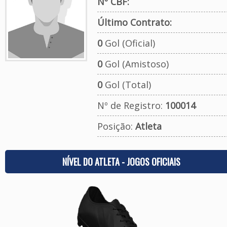
Nº CBF:
Último Contrato:
0
Gol (Oficial)
0
Gol (Amistoso)
0
Gol (Total)
Nº de Registro:
100014
Posição:
Atleta
NÍVEL DO ATLETA - JOGOS OFICIAIS