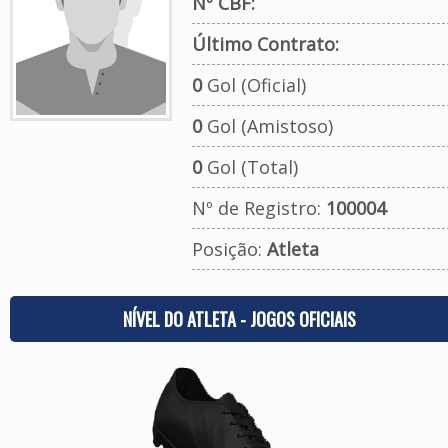
Nº CBF:
Último Contrato:
0
Gol (Oficial)
0
Gol (Amistoso)
0
Gol (Total)
Nº de Registro:
100004
Posição:
Atleta
NÍVEL DO ATLETA - JOGOS OFICIAIS