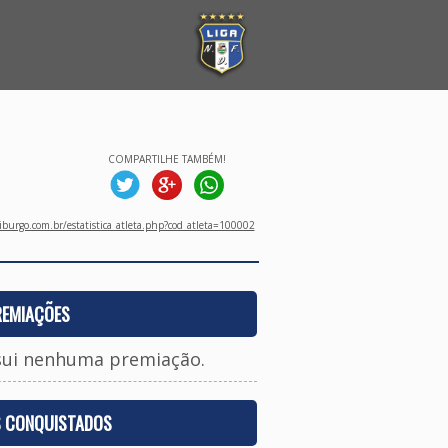
COMPARTILHE TAMBÉM!
burgo.com.br/estatistica_atleta.php?cod_atleta=100002
REMIAÇÕES
sui nenhuma premiação.
S CONQUISTADOS