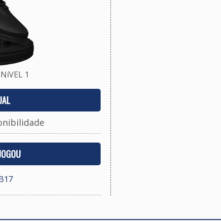
NíVEL 1
UAL
onibilidade
 JOGOU
UB17