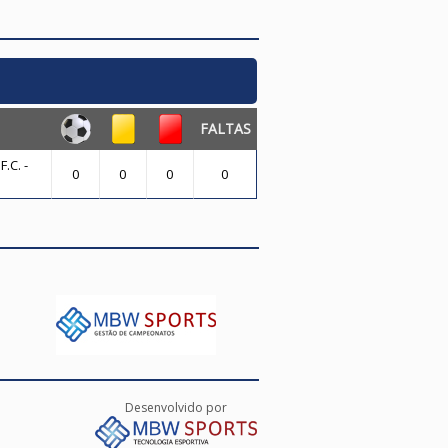
FALTAS
.C. -
0
0
0
0
Desenvolvido por