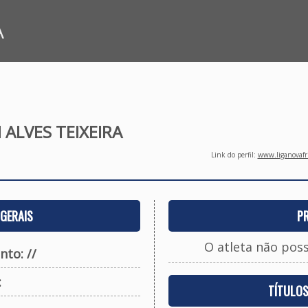
A
ALVES TEIXEIRA
Link do perfil:
www.liganovafri
GERAIS
P
O atleta não pos
to: //
:
TÍTULO