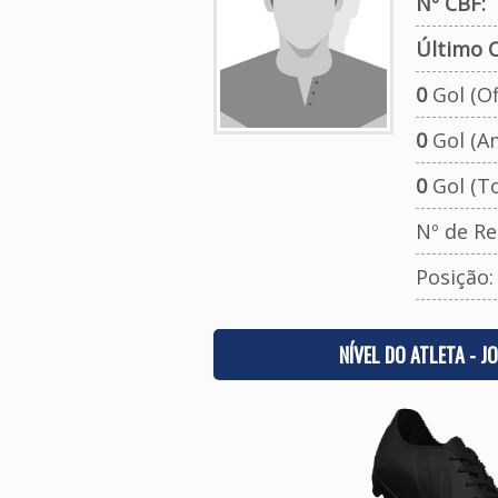
Nº CBF:
Último C
0
Gol (Ofi
0
Gol (A
0
Gol (To
Nº de Re
Posição
NÍVEL DO ATLETA - J