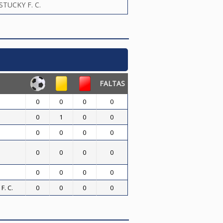
STUCKY F. C.
FALTAS
0
0
0
0
0
1
0
0
0
0
0
0
0
0
0
0
0
0
0
0
. C.
0
0
0
0