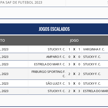
PA SAF DE FUTEBOL 2023
JOGOS ESCALADOS
TO
JOGO
 2023
STUCKY F. C.
1
X
1
VARGINHA F. C.
 2023
AMPARO F. C.
0
X
0
STUCKY F. C.
 2023
ESTRELA DO MAR F. C.
3
X
0
STUCKY F. C.
FRIBURGO SPORTING F.
 2023
2
X
2
STUCKY F. C.
C.
 2023
SÃO LUIZ F. C.
5
X
0
STUCKY F. C.
 2023
STUCKY F. C.
2
X
3
ESTRELA DO MAR F