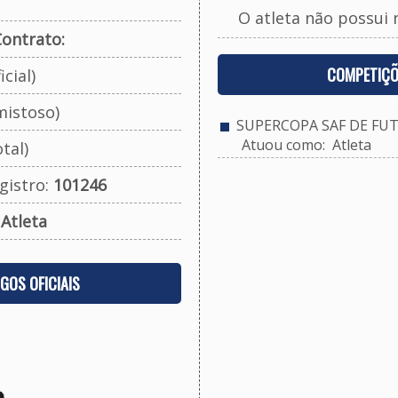
O atleta não possui 
ontrato:
COMPETIÇÕ
cial)
mistoso)
SUPERCOPA SAF DE FUT
Atuou como: Atleta
tal)
gistro:
101246
:
Atleta
OGOS OFICIAIS