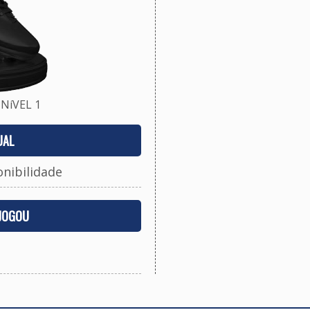
NíVEL 1
UAL
onibilidade
 JOGOU