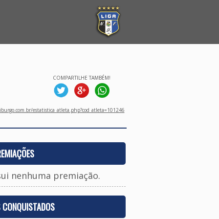
COMPARTILHE TAMBÉM!
burgo.com.br/estatistica_atleta.php?cod_atleta=101246
REMIAÇÕES
sui nenhuma premiação.
S CONQUISTADOS