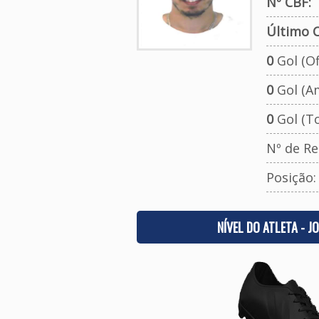
Nº CBF:
Último C
0
Gol (Ofi
0
Gol (A
0
Gol (To
Nº de Re
Posição
NÍVEL DO ATLETA - J