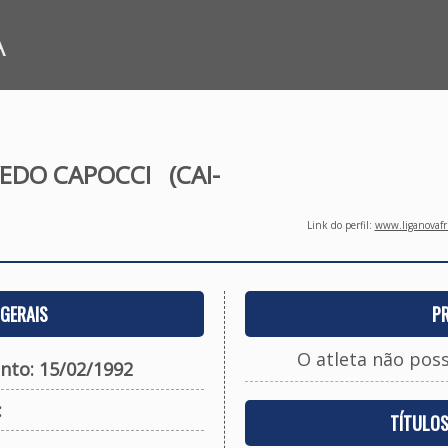
A
VEDO CAPOCCI
(CAI-
Link do perfil:
www.liganovafri
GERAIS
P
O atleta não pos
nto: 15/02/1992
:
TÍTULO