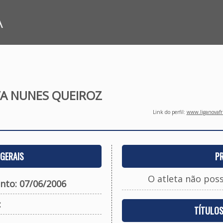
A
VA NUNES QUEIROZ
Link do perfil:
www.liganovafri
GERAIS
P
O atleta não pos
nto: 07/06/2006
:
TÍTULO