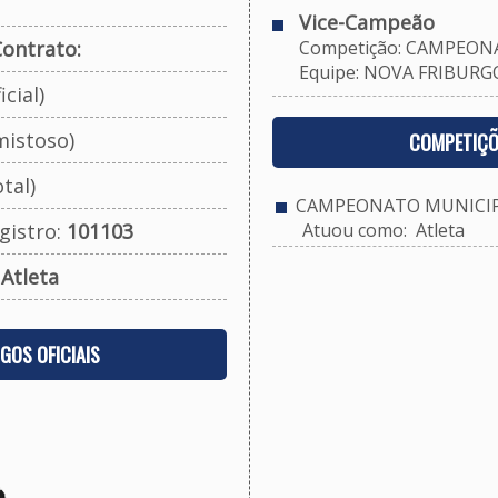
Vice-Campeão
ontrato:
Competição: CAMPEONA
Equipe: NOVA FRIBURGO 
cial)
mistoso)
COMPETIÇÕ
tal)
CAMPEONATO MUNICIPA
gistro:
101103
Atuou como: Atleta
:
Atleta
OGOS OFICIAIS