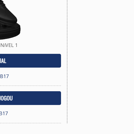
NíVEL 1
UAL
UB17
 JOGOU
UB17