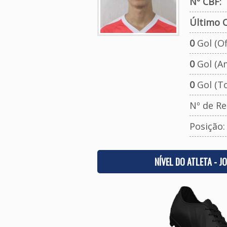
Nº CBF:
Último C
0
Gol (Ofi
0
Gol (A
0
Gol (To
Nº de Re
Posição
NÍVEL DO ATLETA - J