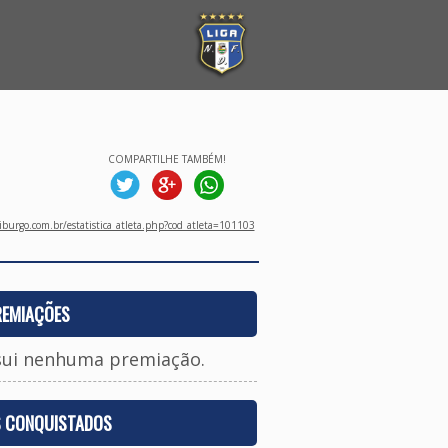
COMPARTILHE TAMBÉM!
burgo.com.br/estatistica_atleta.php?cod_atleta=101103
REMIAÇÕES
sui nenhuma premiação.
S CONQUISTADOS