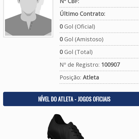
Nº CBF:
Último Contrato:
0
Gol (Oficial)
0
Gol (Amistoso)
0
Gol (Total)
Nº de Registro:
100907
Posição:
Atleta
NÍVEL DO ATLETA - JOGOS OFICIAIS