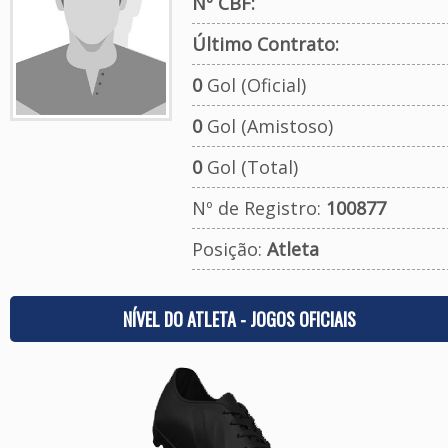
Nº CBF:
Último Contrato:
0
Gol (Oficial)
0
Gol (Amistoso)
0
Gol (Total)
Nº de Registro:
100877
Posição:
Atleta
NÍVEL DO ATLETA - JOGOS OFICIAIS