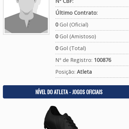
Nº CBF:
Último Contrato:
0
Gol (Oficial)
0
Gol (Amistoso)
0
Gol (Total)
Nº de Registro:
100876
Posição:
Atleta
NÍVEL DO ATLETA - JOGOS OFICIAIS