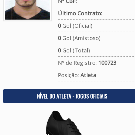
Nº CBF:
Último Contrato:
0
Gol (Oficial)
0
Gol (Amistoso)
0
Gol (Total)
Nº de Registro:
100723
Posição:
Atleta
NÍVEL DO ATLETA - JOGOS OFICIAIS