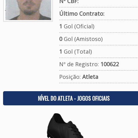
Nº CBF:
Último Contrato:
1
Gol (Oficial)
0
Gol (Amistoso)
1
Gol (Total)
Nº de Registro:
100622
Posição:
Atleta
NÍVEL DO ATLETA - JOGOS OFICIAIS