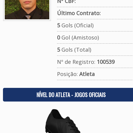
Nº CBF:
Último Contrato:
5
Gols (Oficial)
0
Gol (Amistoso)
5
Gols (Total)
Nº de Registro:
100539
Posição:
Atleta
NÍVEL DO ATLETA - JOGOS OFICIAIS