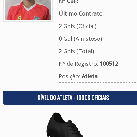
Nº CBF:
Último Contrato:
2
Gols (Oficial)
0
Gol (Amistoso)
2
Gols (Total)
Nº de Registro:
100512
Posição:
Atleta
NÍVEL DO ATLETA - JOGOS OFICIAIS