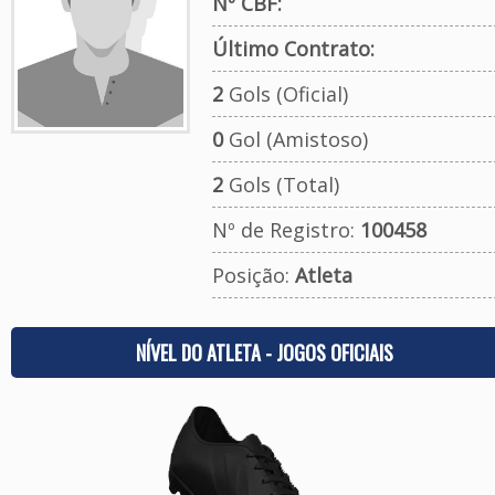
Nº CBF:
Último Contrato:
2
Gols (Oficial)
0
Gol (Amistoso)
2
Gols (Total)
Nº de Registro:
100458
Posição:
Atleta
NÍVEL DO ATLETA - JOGOS OFICIAIS