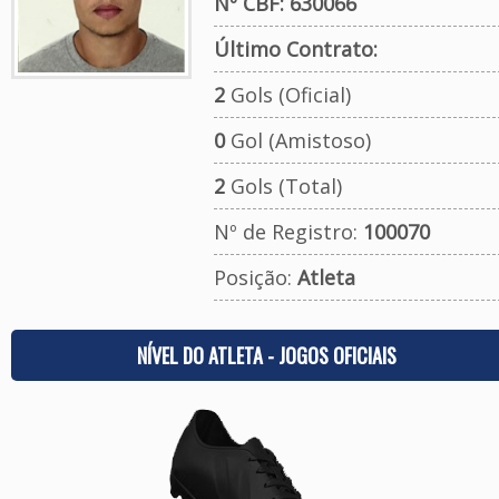
Nº CBF: 630066
Último Contrato:
2
Gols (Oficial)
0
Gol (Amistoso)
2
Gols (Total)
Nº de Registro:
100070
Posição:
Atleta
NÍVEL DO ATLETA - JOGOS OFICIAIS