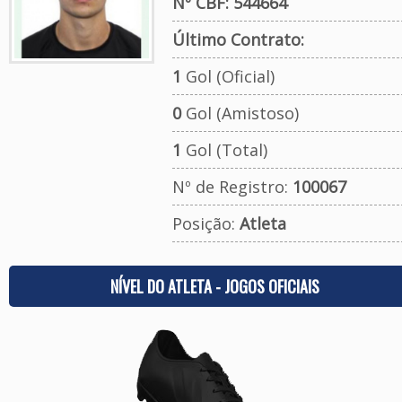
Nº CBF: 544664
Último Contrato:
1
Gol (Oficial)
0
Gol (Amistoso)
1
Gol (Total)
Nº de Registro:
100067
Posição:
Atleta
NÍVEL DO ATLETA - JOGOS OFICIAIS