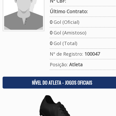
Nº CBF:
Último Contrato:
0
Gol (Oficial)
0
Gol (Amistoso)
0
Gol (Total)
Nº de Registro:
100047
Posição:
Atleta
NÍVEL DO ATLETA - JOGOS OFICIAIS