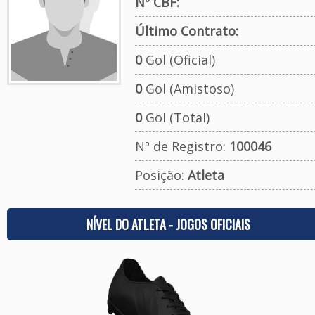
Nº CBF:
Último Contrato:
0
Gol (Oficial)
0
Gol (Amistoso)
0
Gol (Total)
Nº de Registro:
100046
Posição:
Atleta
NÍVEL DO ATLETA - JOGOS OFICIAIS