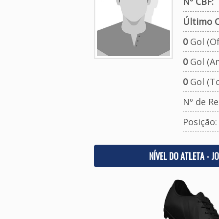
Nº CBF:
Último C
0
Gol (Ofi
0
Gol (A
0
Gol (To
Nº de Re
Posição
NÍVEL DO ATLETA - J