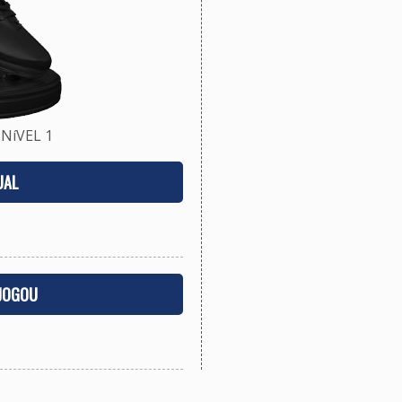
NíVEL 1
UAL
 JOGOU