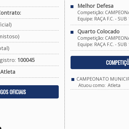
Melhor Defesa
ontrato:
Competição: CAMPEONAT
Equipe: RAÇA F.C. - SUB 
cial)
Quarto Colocado
mistoso)
Competição: CAMPEONAT
Equipe: RAÇA F.C. - SUB 
tal)
gistro:
100045
COMPETIÇÕ
:
Atleta
CAMPEONATO MUNICIPAL
Atuou como: Atleta
OGOS OFICIAIS