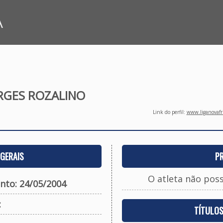
A
RGES ROZALINO
Link do perfil:
www.liganovafri
GERAIS
P
O atleta não pos
nto: 24/05/2004
:
TÍTULO