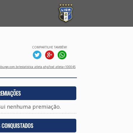
COMPARTILHE TAMBÉM!
burgo.com.br/estatistica_atleta.php?cod_atleta=100045
REMIAÇÕES
sui nenhuma premiação.
S CONQUISTADOS