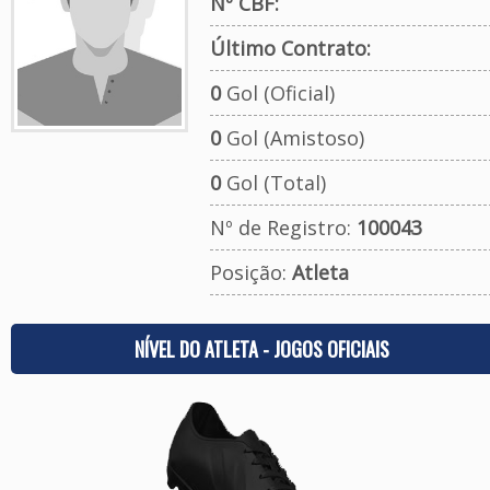
Nº CBF:
Último Contrato:
0
Gol (Oficial)
0
Gol (Amistoso)
0
Gol (Total)
Nº de Registro:
100043
Posição:
Atleta
NÍVEL DO ATLETA - JOGOS OFICIAIS