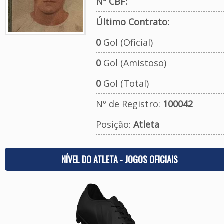
Nº CBF:
Último Contrato:
0
Gol (Oficial)
0
Gol (Amistoso)
0
Gol (Total)
Nº de Registro:
100042
Posição:
Atleta
NÍVEL DO ATLETA - JOGOS OFICIAIS