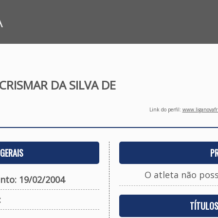
A
RISMAR DA SILVA DE
Link do perfil:
www.liganovafri
GERAIS
P
O atleta não pos
nto: 19/02/2004
:
TÍTULO