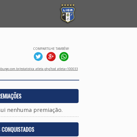
COMPARTILHE TAMBÉM!
burgo.com.br/estatistica_atleta.php?cod_atleta=100033
REMIAÇÕES
sui nenhuma premiação.
S CONQUISTADOS