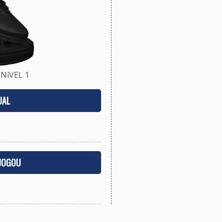
NíVEL 1
UAL
 JOGOU