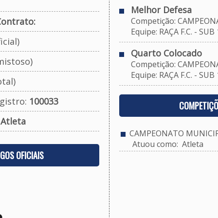
Melhor Defesa
ontrato:
Competição: CAMPEONAT
Equipe: RAÇA F.C. - SUB 
cial)
Quarto Colocado
mistoso)
Competição: CAMPEONAT
Equipe: RAÇA F.C. - SUB 
tal)
gistro:
100033
COMPETIÇÕ
:
Atleta
CAMPEONATO MUNICIPAL
Atuou como: Atleta
OGOS OFICIAIS