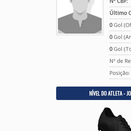
Nº CBF:
Último C
0
Gol (Ofi
0
Gol (A
0
Gol (To
Nº de Re
Posição
NÍVEL DO ATLETA - J