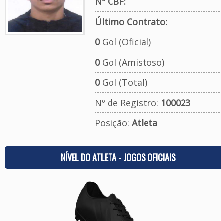
Nº CBF:
Último Contrato:
0
Gol (Oficial)
0
Gol (Amistoso)
0
Gol (Total)
Nº de Registro:
100023
Posição:
Atleta
NÍVEL DO ATLETA - JOGOS OFICIAIS