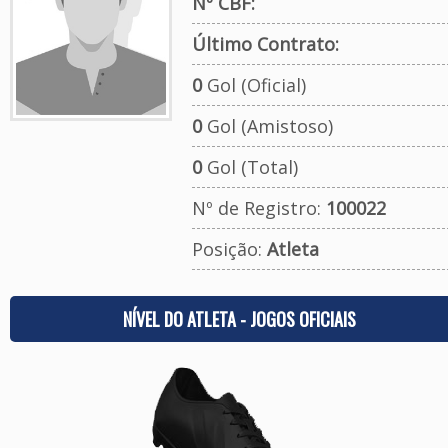
Nº CBF:
Último Contrato:
0
Gol (Oficial)
0
Gol (Amistoso)
0
Gol (Total)
Nº de Registro:
100022
Posição:
Atleta
NÍVEL DO ATLETA - JOGOS OFICIAIS