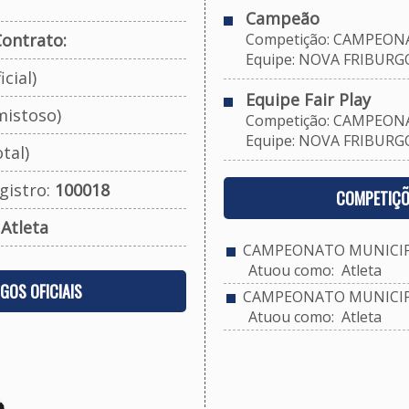
Campeão
ontrato:
Competição: CAMPEONAT
Equipe: NOVA FRIBURGO 
cial)
Equipe Fair Play
mistoso)
Competição: CAMPEONAT
Equipe: NOVA FRIBURGO 
tal)
gistro:
100018
COMPETIÇÕ
:
Atleta
CAMPEONATO MUNICIPA
Atuou como: Atleta
OGOS OFICIAIS
CAMPEONATO MUNICIPAL
Atuou como: Atleta