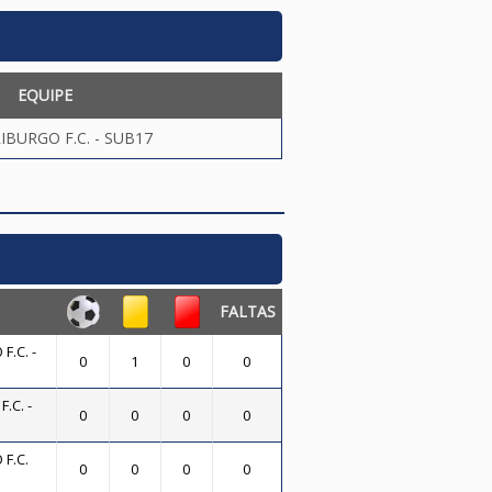
EQUIPE
IBURGO F.C. - SUB17
FALTAS
F.C. -
0
1
0
0
.C. -
0
0
0
0
F.C.
0
0
0
0