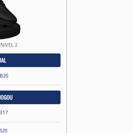
NíVEL 2
UAL
UB20
 JOGOU
UB17
B20