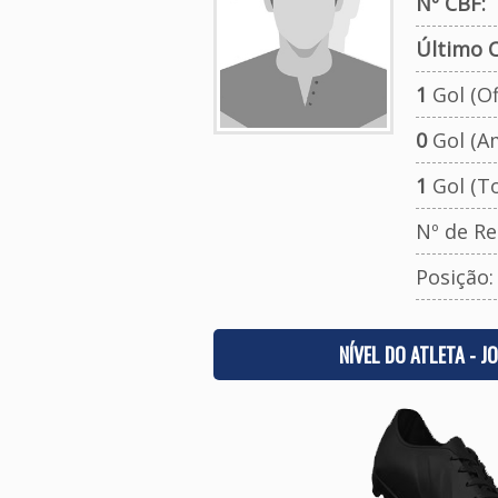
Nº CBF:
Último C
1
Gol (Ofi
0
Gol (A
1
Gol (To
Nº de Re
Posição
NÍVEL DO ATLETA - J