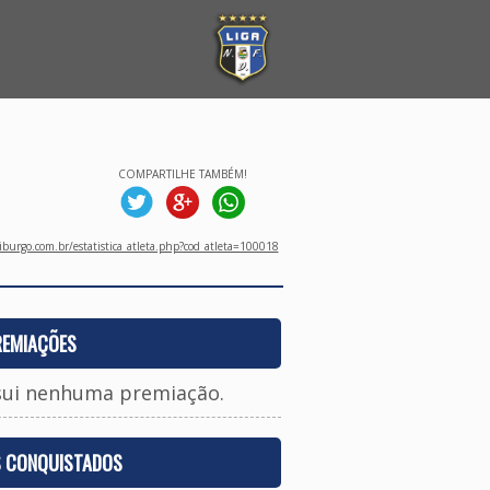
COMPARTILHE TAMBÉM!
burgo.com.br/estatistica_atleta.php?cod_atleta=100018
REMIAÇÕES
sui nenhuma premiação.
S CONQUISTADOS