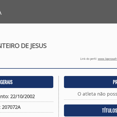
A
TEIRO DE JESUS
Link do perfil:
www.liganovafri
GERAIS
P
O atleta não pos
nto: 22/10/2002
: 207072A
TÍTULO