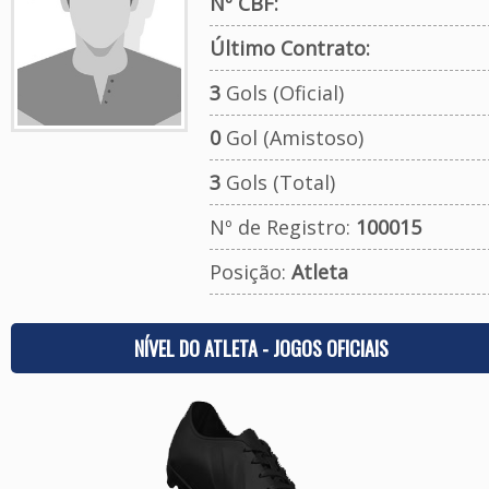
Nº CBF:
Último Contrato:
3
Gols (Oficial)
0
Gol (Amistoso)
3
Gols (Total)
Nº de Registro:
100015
Posição:
Atleta
NÍVEL DO ATLETA - JOGOS OFICIAIS