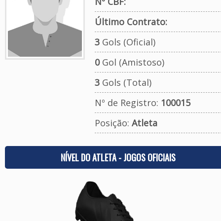
Nº CBF:
Último Contrato:
3
Gols (Oficial)
0
Gol (Amistoso)
3
Gols (Total)
Nº de Registro:
100015
Posição:
Atleta
NÍVEL DO ATLETA - JOGOS OFICIAIS