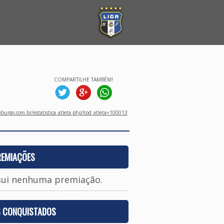
COMPARTILHE TAMBÉM!
burgo.com.br/estatistica_atleta.php?cod_atleta=100013
REMIAÇÕES
sui nenhuma premiação.
S CONQUISTADOS