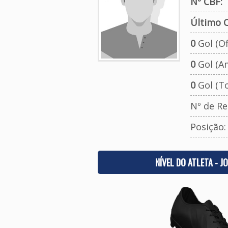
Nº CBF:
Último C
0
Gol (Ofi
0
Gol (A
0
Gol (To
Nº de Re
Posição
NÍVEL DO ATLETA - J