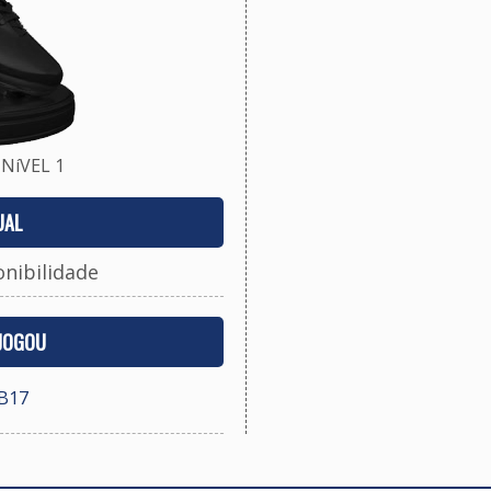
NíVEL 1
UAL
onibilidade
 JOGOU
UB17