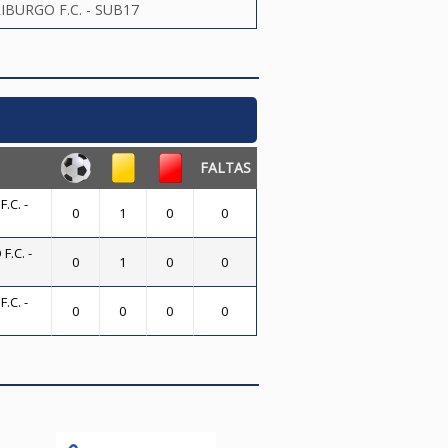
IBURGO F.C. - SUB17
FALTAS
.C. -
0
1
0
0
.C. -
0
1
0
0
.C. -
0
0
0
0