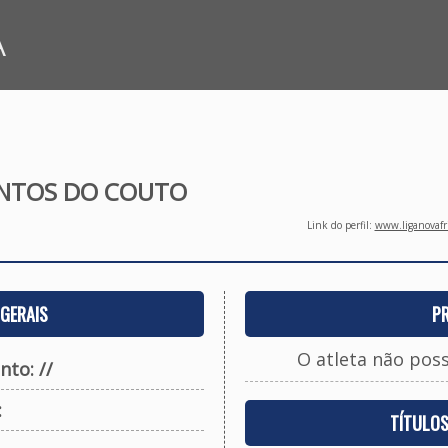
A
ANTOS DO COUTO
Link do perfil:
www.liganovafri
GERAIS
P
O atleta não pos
to: //
:
TÍTULO