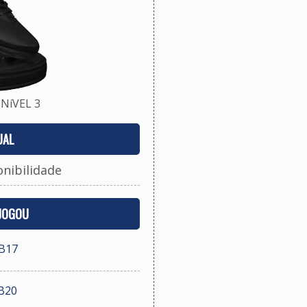
NíVEL 3
UAL
onibilidade
 JOGOU
UB17
B20