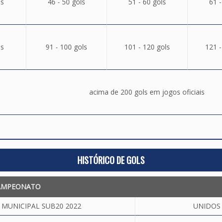
ls
46 - 50 gols
51 - 60 gols
61 -
ls
91 - 100 gols
101 - 120 gols
121 -
acima de 200 gols em jogos oficiais
HISTÓRICO DE GOLS
AMPEONATO
MUNICIPAL SUB20 2022
UNIDOS 