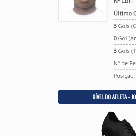
Nº CBF:
Último C
3
Gols (O
0
Gol (A
3
Gols (T
Nº de Re
Posição
NÍVEL DO ATLETA - J