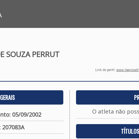
A
E SOUZA PERRUT
Link do perfil:
www.liganovafri
GERAIS
P
O atleta não pos
nto: 05/09/2002
: 207083A
TÍTULO