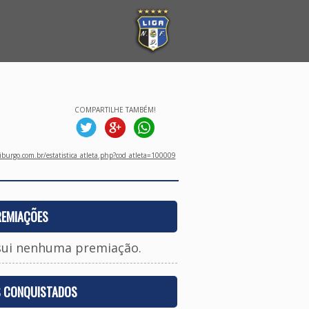
COMPARTILHE TAMBÉM!
burgo.com.br/estatistica_atleta.php?cod_atleta=100009
REMIAÇÕES
sui nenhuma premiação.
S CONQUISTADOS