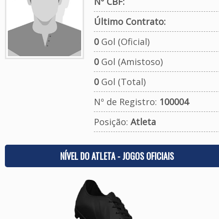
Nº CBF:
Último Contrato:
0
Gol (Oficial)
0
Gol (Amistoso)
0
Gol (Total)
Nº de Registro:
100004
Posição:
Atleta
NÍVEL DO ATLETA - JOGOS OFICIAIS