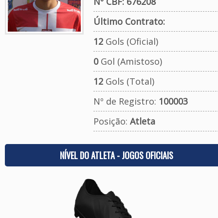
Nº CBF: 676208
Último Contrato:
12
Gols (Oficial)
0
Gol (Amistoso)
12
Gols (Total)
Nº de Registro:
100003
Posição:
Atleta
NÍVEL DO ATLETA - JOGOS OFICIAIS